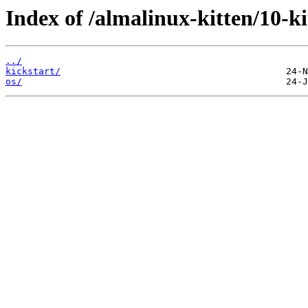
Index of /almalinux-kitten/10
../
kickstart/
os/